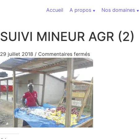
Aller au contenu
Accueil
A propos
Nos domaines
SUIVI MINEUR AGR (2)
sur SUIVI MINEUR AG
29 juillet 2018
/
Commentaires fermés