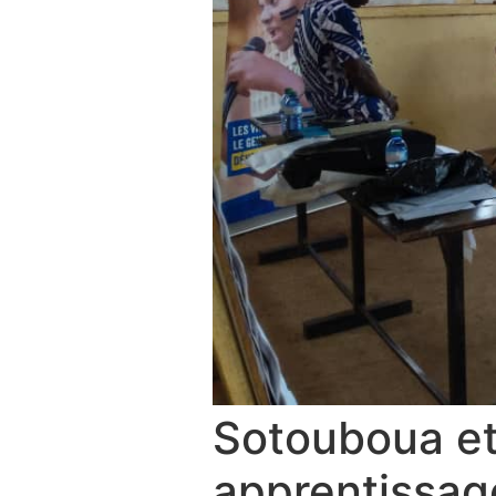
Sotouboua et 
apprentissag