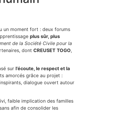
pprentissage sans violence et plus humain
u un moment fort : deux forums
apprentissage
plus sûr, plus
ment de la Société Civile pour la
rtenaires, dont
CREUSET TOGO
,
asé sur
l’écoute, le respect et la
s amorcés grâce au projet :
inspirants, dialogue ouvert autour
, faible implication des familles
sans afin de consolider les