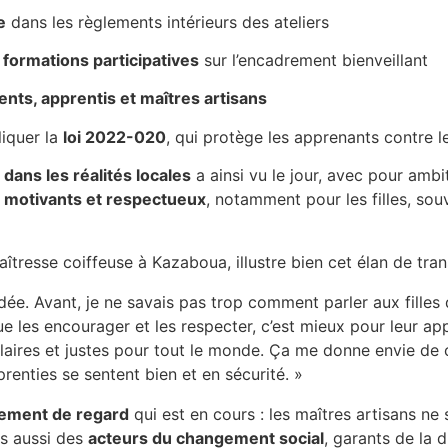
e
dans les règlements intérieurs des ateliers
s
formations participatives
sur l’encadrement bienveillant
ents, apprentis et maîtres artisans
liquer la
loi 2022-020
, qui protège les apprenants contre l
 dans les réalités locales
a ainsi vu le jour, avec pour ambi
 motivants et respectueux
, notamment pour les filles, so
aîtresse coiffeuse à Kazaboua, illustre bien cet élan de tra
ée. Avant, je ne savais pas trop comment parler aux filles 
 les encourager et les respecter, c’est mieux pour leur appr
 claires et justes pour tout le monde. Ça me donne envie d
renties se sentent bien et en sécurité. »
ement de regard
qui est en cours : les maîtres artisans ne
is aussi des
acteurs du changement social
, garants de la d