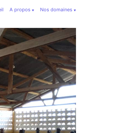
il
A propos
Nos domaines