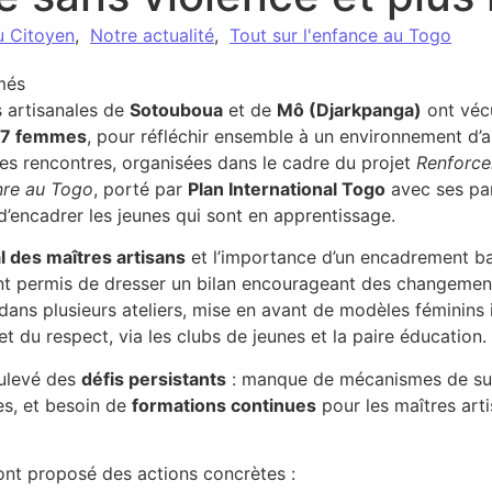
u Citoyen
,
Notre actualité
,
Tout sur l'enfance au Togo
sur Sotouboua et Mô : les artisans s’unissent pour un a
més
 artisanales de
Sotouboua
et de
Mô (Djarkpanga)
ont véc
 47 femmes
, pour réfléchir ensemble à un environnement d’
Ces rencontres, organisées dans le cadre du projet
Renforce
nre au Togo
, porté par
Plan International Togo
avec ses pa
d’encadrer les jeunes qui sont en apprentissage.
al des maîtres artisans
et l’importance d’un encadrement b
nt permis de dresser un bilan encourageant des changement
dans plusieurs ateliers, mise en avant de modèles féminins 
t du respect, via les clubs de jeunes et la paire éducation.
oulevé des
défis persistants
: manque de mécanismes de suivi
s, et besoin de
formations continues
pour les maîtres arti
 ont proposé des actions concrètes :