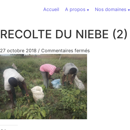
Aller au contenu
Accueil
A propos
Nos domaines
RECOLTE DU NIEBE (2)
sur RECOLTE DU N
27 octobre 2018
/
Commentaires fermés