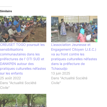
Similaire
CREUSET TOGO poursuit les
L’association Jeunesse et
sensibilisations
Engagement Citoyen (J.E.C.)
communautaires dans les
va au front contre les
préfectures de l’ OTI SUD et
pratiques culturelles néfastes
DANKPEN autour des
dans la préfecture de
pratiques culturelles néfastes
Tchaoudjo
sur les enfants
13 juin 2025
25 août 2022
Dans "Actualité Société
Dans "Actualité Société
Civile"
Civile"