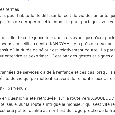
sur Portée disparue, elle retrouve sa famille 
es fermés
 pour habitude de diffuser le récit de vie des enfants qui
 parfois de déroger à cette conduite pour partager avec vou
mme celle de cette jeune fille que nous avons jusqu’ici app
s avons accueilli au centre KANDYAA il y a près de deux ans
ansit où la durée de séjour est relativement courte. La parti
our entendre et s’exprimer. C’est par des gestes et signes 
’années de services d’aide à l’enfance et ces cas lorsqu’ils
récits de vie qui permettent souvent de remonter aux pare
t-il parvenu ?
le en question a été retrouvée sur la route vers AGOULOUD
 seule, sur la route a intrigué le monsieur qui s’est vite re
 une petite localité au nord est du Togo proche de la fron