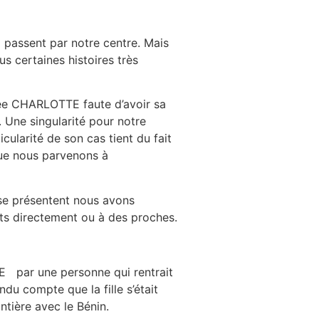
à Lomé après deux ans de séjour au centre Kandyaa de CRE
 passent par notre centre. Mais
s certaines histoires très
elée CHARLOTTE faute d’avoir sa
. Une singularité pour notre
cularité de son cas tient du fait
que nous parvenons à
 se présentent nous avons
nts directement ou à des proches.
E par une personne qui rentrait
ndu compte que la fille s’était
tière avec le Bénin.