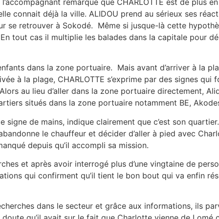
U l’accompagnant remarque que CHARLOTTE est de plus en pl
lle connait déjà la ville. ALIDOU prend au sérieux ses réacti
 pour se retrouver à Sokodé. Même si jusque-là cette hypot
En tout cas il multiplie les balades dans la capitale pour d
enfants dans la zone portuaire. Mais avant d’arriver à la pl
ivée à la plage, CHARLOTTE s’exprime par des signes qui fon
Alors au lieu d’aller dans la zone portuaire directement, Al
uartiers situés dans la zone portuaire notamment BE, Ako
igne de mains, indique clairement que c’est son quartier
bandonne le chauffeur et décider d’aller à pied avec Charl
 manqué depuis qu’il accompli sa mission.
hes et après avoir interrogé plus d’une vingtaine de pers
tions qui confirment qu’il tient le bon bout qui va enfin ré
 recherches dans le secteur et grâce aux informations, ils pa
doute qu’il avait sur le fait que Charlotte vienne de Lom