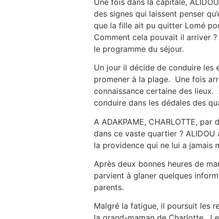
Une fois dans la capitale, ALIDO
des signes qui laissent penser qu’e
que la fille ait pu quitter Lomé
Comment cela pouvait il arriver ? 
le programme du séjour.
Un jour il décide de conduire les 
promener à la plage. Une fois arr
connaissance certaine des lieux. 
conduire dans les dédales des q
A ADAKPAME, CHARLOTTE, par de s
dans ce vaste quartier ? ALIDOU a
la providence qui ne lui a jamais
Après deux bonnes heures de marc
parvient à glaner quelques informa
parents.
Malgré la fatigue, il poursuit les
la grand-maman de Charlotte. Le 