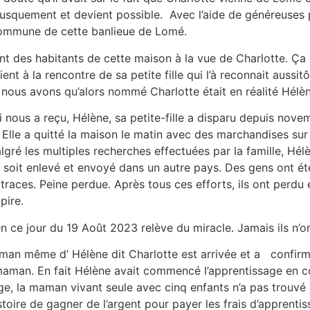
rusquement et devient possible. Avec l’aide de généreuses 
commune de cette banlieue de Lomé.
t des habitants de cette maison à la vue de Charlotte. Ça c
t à la rencontre de sa petite fille qui l’à reconnait aussit
e nous avons qu’alors nommé Charlotte était en réalité Hélè
 nous a reçu, Hélène, sa petite-fille a disparu depuis novem
 Elle a quitté la maison le matin avec des marchandises sur 
lgré les multiples recherches effectuées par la famille, Hél
été soit enlevé et envoyé dans un autre pays. Des gens ont
races. Peine perdue. Après tous ces efforts, ils ont perdu e
pire.
en ce jour du 19 Août 2023 relève du miracle. Jamais ils n’on
an même d’ Hélène dit Charlotte est arrivée et a confirmé q
maman. En fait Hélène avait commencé l’apprentissage en coi
ge, la maman vivant seule avec cinq enfants n’a pas trouvé 
istoire de gagner de l’argent pour payer les frais d’apprenti