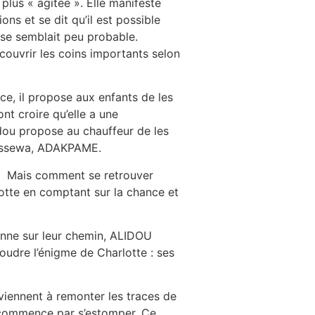
us « agitée ». Elle manifeste
ons et se dit qu’il est possible
hèse semblait peu probable.
écouvrir les coins importants selon
ace, il propose aux enfants de les
t croire qu’elle a une
idou propose au chauffeur de les
dessewa, ADAKPAME.
. Mais comment se retrouver
otte en comptant sur la chance et
onne sur leur chemin, ALIDOU
soudre l’énigme de Charlotte : ses
rviennent à remonter les traces de
é commence par s’estomper. Ce