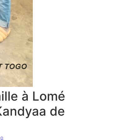
ille à Lomé
 Kandyaa de
go