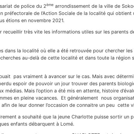
ème
sariat de police du 2
arrondissement de la ville de Sokod
ion préfectorale de l’Action Sociale de la localité qui obti
 étions en novembre 2021.
ecueillir très vite les informations utiles sur les parents de
dans la localité où elle a été retrouvée pour chercher les p
herches au-delà de cette localité et dans toute la région 
buait pas vraiment à avancer sur le cas. Mais avec détermi
perdu espoir de pouvoir un jour trouver des parents biolog
 médias. Mais l’option a été mis en attente, histoire d’éva
mmes en pleine vacances. Et généralement nous organisati
afin de leur donner l’occasion de connaitre un peu cette vil
drement a souhaité que la jeune Charlotte puisse sortir un p
ques enfants débarquent à Lomé.