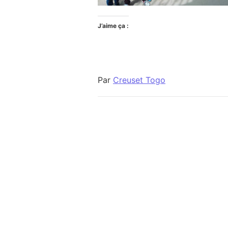
J’aime ça :
Par
Creuset Togo