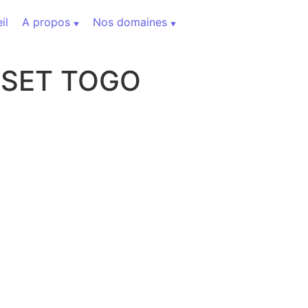
il
A propos
Nos domaines
USET TOGO
 (11)