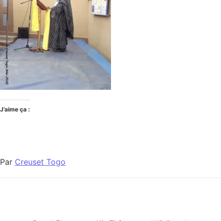
J’aime ça :
Par
Creuset Togo