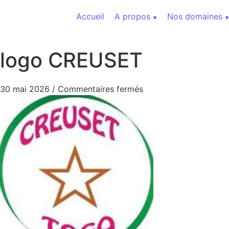
Aller au contenu
Accueil
A propos
Nos domaines
logo CREUSET
sur logo CREUSET
30 mai 2026
/
Commentaires fermés