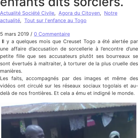
enfants dits sorciers.
Actualité Société Civile
,
Agora du Citoyen
,
Notre
actualité
,
Tout sur l'enfance au Togo
5 mars 2019
/
0 Commentaire
I
l y a quelques mois que Creuset Togo a été alertée pa
une affaire d’accusation de sorcellerie à l’encontre d’une
petite fille que ses accusateurs plutôt ses bourreaux se
sont évertués à maltraiter, à torturer de la plus cruelle des
manières.
Les faits, accompagnés par des images et même des
vidéos ont circulé sur les réseaux sociaux togolais et au-
delà de nos frontières. Et cela a ému et indigné le monde.