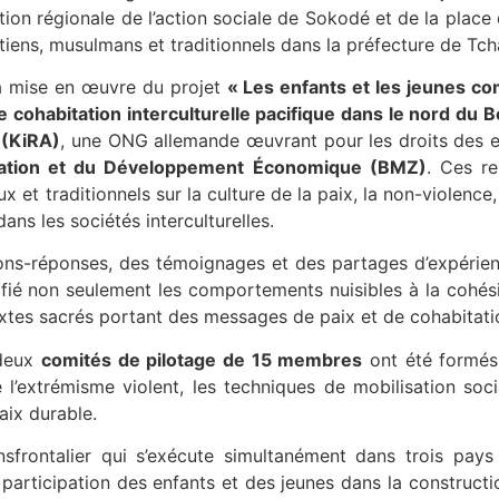
ction régionale de l’action sociale de Sokodé et de la place
tiens, musulmans et traditionnels dans la préfecture de Tc
la mise en œuvre du projet
« Les enfants et les jeunes co
cohabitation interculturelle pacifique dans le nord du 
 (KiRA)
, une ONG allemande œuvrant pour les droits des e
ration et du Développement Économique (BMZ)
. Ces re
x et traditionnels sur la culture de la paix, la non-violence,
ans les sociétés interculturelles.
ions-réponses, des témoignages et des partages d’expérie
fié non seulement les comportements nuisibles à la cohési
extes sacrés portant des messages de paix et de cohabitation
 deux
comités de pilotage de 15 membres
ont été formés 
re l’extrémisme violent, les techniques de mobilisation soci
paix durable.
ransfrontalier qui s’exécute simultanément dans trois pay
participation des enfants et des jeunes dans la constructi