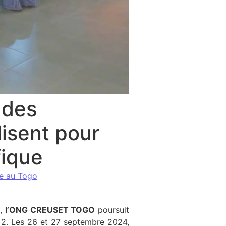
 des
isent pour
fique
ce au Togo
mmunes Tchaoudjo 1 et 2 se mobilisent pour une cohabitation
o,
l’ONG CREUSET TOGO
poursuit
t 2. Les 26 et 27 septembre 2024,