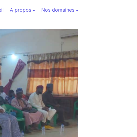
il
A propos
Nos domaines