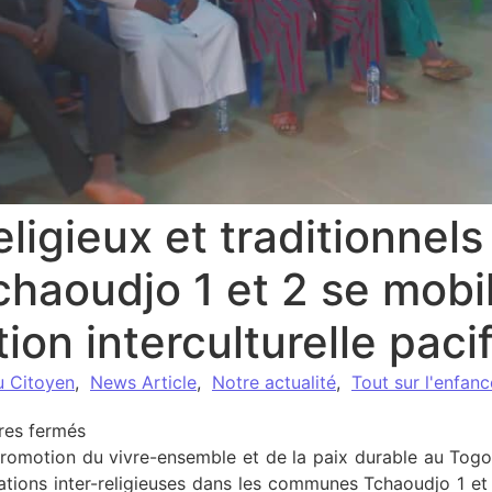
eligieux et traditionnels
aoudjo 1 et 2 se mobil
ion interculturelle paci
u Citoyen
,
News Article
,
Notre actualité
,
Tout sur l'enfan
sur Les leaders religieux et traditionnels des co
es fermés
promotion du vivre-ensemble et de la paix durable au Tog
sations inter-religieuses dans les communes Tchaoudjo 1 e