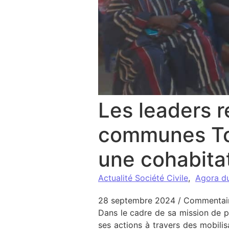
Les leaders r
communes Tch
une cohabitat
Actualité Société Civile
,
Agora d
28 septembre 2024
/
Commentair
Dans le cadre de sa mission de 
ses actions à travers des mobili