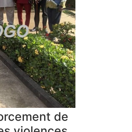
forcement de
les violences