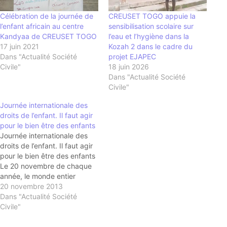
Célébration de la journée de
CREUSET TOGO appuie la
l’enfant africain au centre
sensibilisation scolaire sur
Kandyaa de CREUSET TOGO
l’eau et l’hygiène dans la
17 juin 2021
Kozah 2 dans le cadre du
Dans "Actualité Société
projet EJAPEC
Civile"
18 juin 2026
Dans "Actualité Société
Civile"
Journée internationale des
droits de l’enfant. Il faut agir
pour le bien être des enfants
Journée internationale des
droits de l’enfant. Il faut agir
pour le bien être des enfants
Le 20 novembre de chaque
année, le monde entier
célèbre la journée
20 novembre 2013
internationale des droits de
Dans "Actualité Société
l’enfant. Le 20 novembre est
Civile"
un jour particulier pour les
enfants du monde entier car