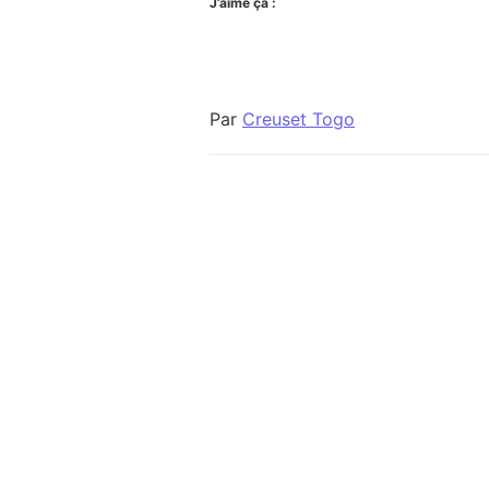
J’aime ça :
Par
Creuset Togo