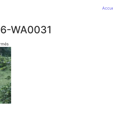
Accue
16-WA0031
sur IMG-20180716-WA0031
rmés