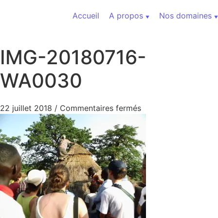
Aller au contenu
Accueil
A propos
Nos domaines
IMG-20180716-
WA0030
sur IMG-20180716-
22 juillet 2018
/
Commentaires fermés