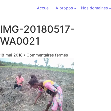
Aller au contenu
Accueil
A propos
Nos domaines
IMG-20180517-
WA0021
sur IMG-20180517-WA
18 mai 2018
/
Commentaires fermés