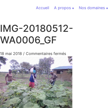
Aller au contenu
Accueil
A propos
Nos domaines
IMG-20180512-
WA0006_GF
sur IMG-20180512-WA
18 mai 2018
/
Commentaires fermés