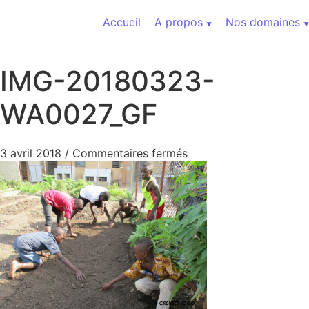
Aller au contenu
Accueil
A propos
Nos domaines
IMG-20180323-
WA0027_GF
sur IMG-20180323-WA
3 avril 2018
/
Commentaires fermés