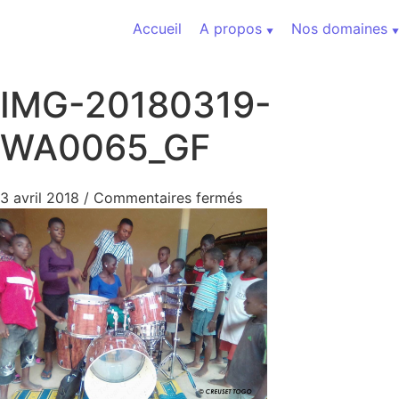
Aller au contenu
Accueil
A propos
Nos domaines
IMG-20180319-
WA0065_GF
sur IMG-20180319-WA
3 avril 2018
/
Commentaires fermés