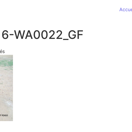
Accue
16-WA0022_GF
sur IMG-20180316-WA0022_GF
és