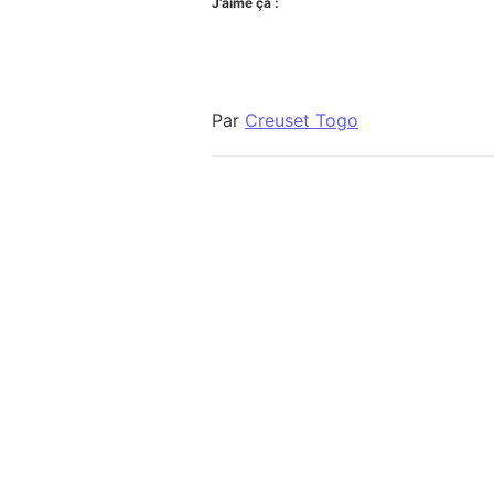
J’aime ça :
Par
Creuset Togo