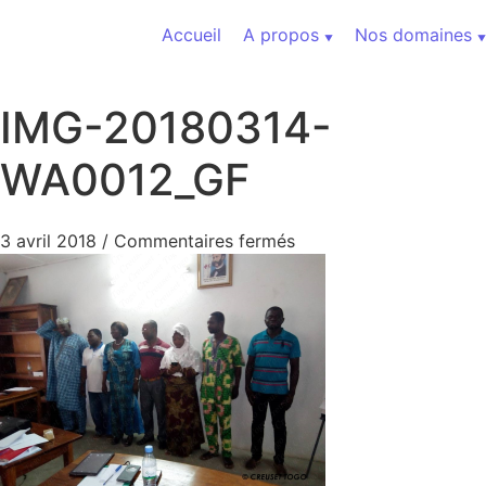
Aller au contenu
Accueil
A propos
Nos domaines
IMG-20180314-
WA0012_GF
sur IMG-20180314-WA
3 avril 2018
/
Commentaires fermés