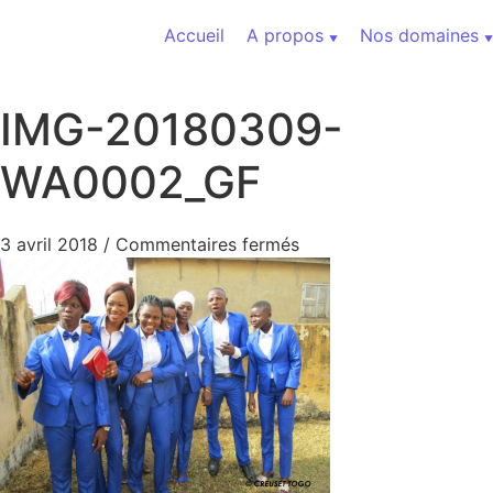
Aller au contenu
Accueil
A propos
Nos domaines
IMG-20180309-
WA0002_GF
sur IMG-20180309-WA
3 avril 2018
/
Commentaires fermés