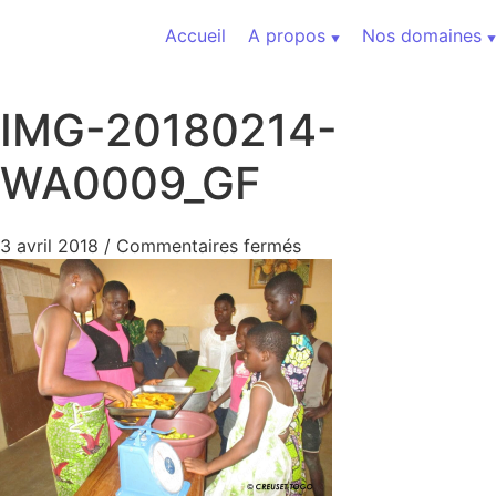
Aller au contenu
Accueil
A propos
Nos domaines
IMG-20180214-
WA0009_GF
sur IMG-20180214-WA
3 avril 2018
/
Commentaires fermés