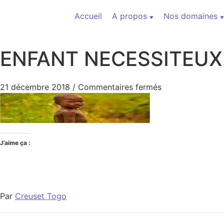
Aller au contenu
Accueil
A propos
Nos domaines
ENFANT NECESSITEUX
sur ENFANT NE
21 décembre 2018
/
Commentaires fermés
J’aime ça :
Par
Creuset Togo