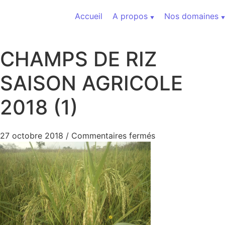
Aller au contenu
Accueil
A propos
Nos domaines
CHAMPS DE RIZ
SAISON AGRICOLE
2018 (1)
sur CHAMPS DE RI
27 octobre 2018
/
Commentaires fermés