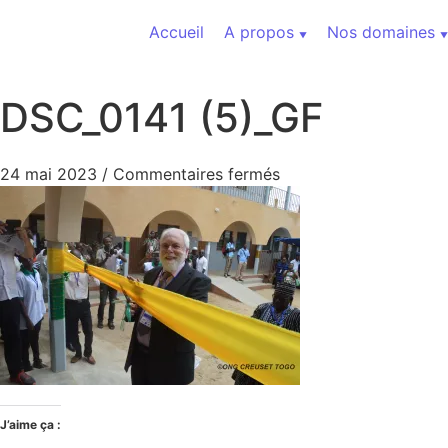
Aller au contenu
Accueil
A propos
Nos domaines
DSC_0141 (5)_GF
sur DSC_0141 (5)_GF
24 mai 2023
/
Commentaires fermés
J’aime ça :