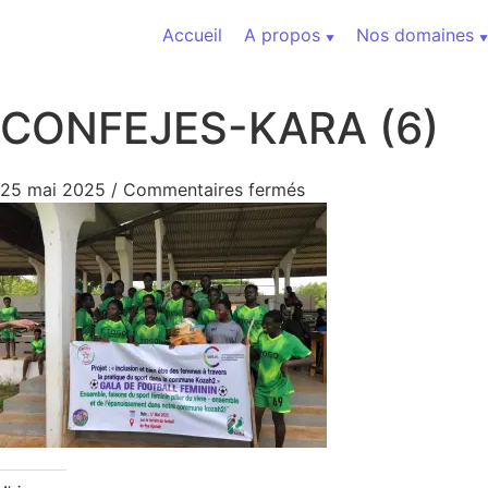
Aller au contenu
Accueil
A propos
Nos domaines
CONFEJES-KARA (6)
sur CONFEJES-KARA 
25 mai 2025
/
Commentaires fermés