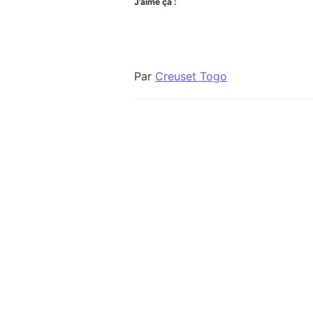
J’aime ça :
Par
Creuset Togo