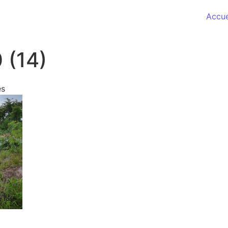
Accue
 (14)
sur 01 JUIN 2020 (14)
és